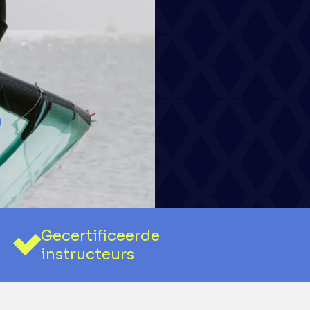
NG
st in
turen.
p
Gecertificeerde
instructeurs