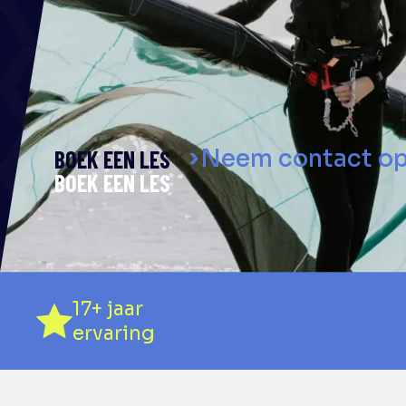
ERVARI
Al meer dan 20 jaar de speciali
onvergetelijke watersportavon
Neem contact o
BOEK EEN LES
17+ jaar
ervaring