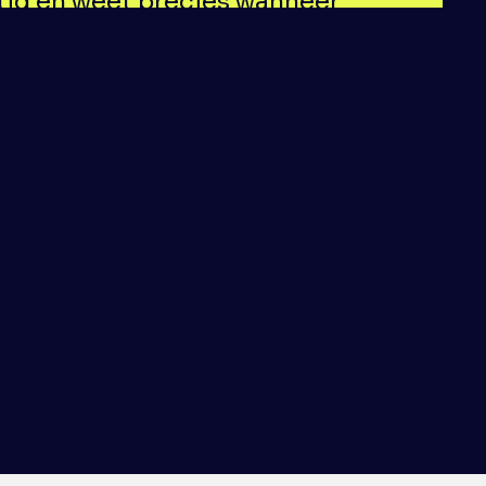
tig en weet precies wanneer
hoe hij moet ingrijpen om
n studenten te helpen.
XANDER