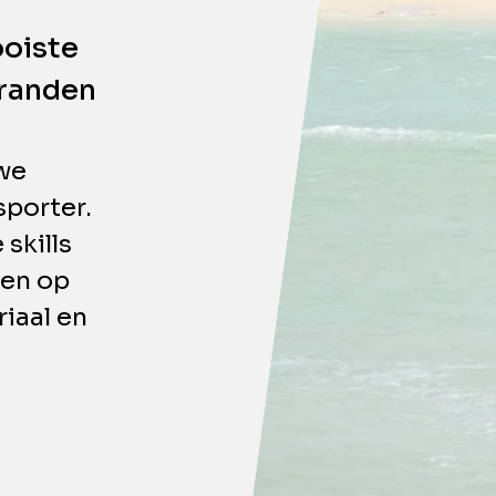
ooiste
tranden
we
sporter.
 skills
ken op
iaal en