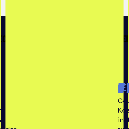
ECHTE ERVARINGEN, ECHTE AVONTURE
GE
Gew
n
Koe
ma
ins