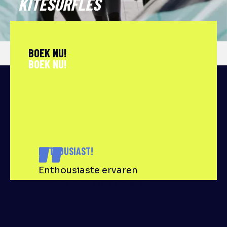
KITESURFLES
BOEK NU!
ECHTE ERVARINGEN, ECHTE AVONTUREN
ENTHOUSIAST!
Enthousiaste ervaren
instructeurs die goed en
duidelijk lesgeven. Prima
kwaliteit materiaal! Aanrader.