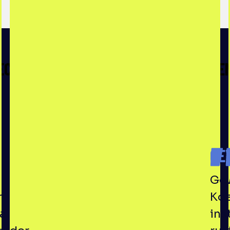
ECHTE ERVARINGEN, ECHTE AVONTURE
GE
Gew
n
Koe
ma
ins