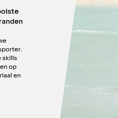
ooiste
tranden
we
sporter.
 skills
ken op
iaal en