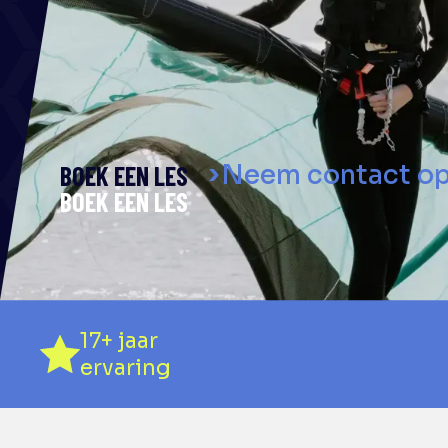
ERVARI
Al meer dan 20 jaar de speciali
onvergetelijke watersportavon
Neem contact o
BOEK EEN LES
17+ jaar
ervaring