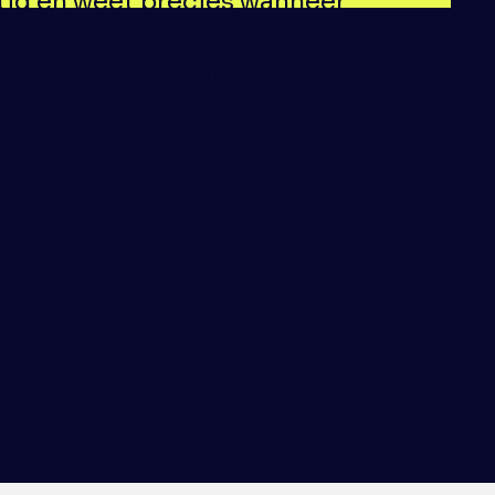
tig en weet precies wanneer
hoe hij moet ingrijpen om
n studenten te helpen.
XANDER